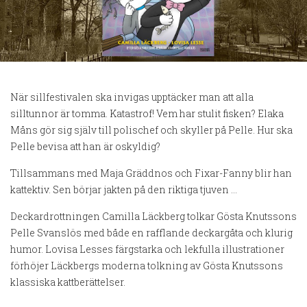
När sillfestivalen ska invigas upptäcker man att alla
silltunnor är tomma. Katastrof! Vem har stulit fisken? Elaka
Måns gör sig själv till polischef och skyller på Pelle. Hur ska
Pelle bevisa att han är oskyldig?
Tillsammans med Maja Gräddnos och Fixar-Fanny blir han
kattektiv. Sen börjar jakten på den riktiga tjuven …
Deckardrottningen Camilla Läckberg tolkar Gösta Knutssons
Pelle Svanslös med både en rafflande deckargåta och klurig
humor. Lovisa Lesses färgstarka och lekfulla illustrationer
förhöjer Läckbergs moderna tolkning av Gösta Knutssons
klassiska kattberättelser.