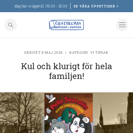
Idag har vi öppet kl. 09.30 - 18.00
SE VÅRA ÖPPETTIDER
Aktuellt
Vi tipsar
Evenemang
Personal
SKRIVET 8 MAJ 2026
|
KATEGORI:
VI TIPSAR
Kul och klurigt för hela
Läslustan
familjen!
Kontakt