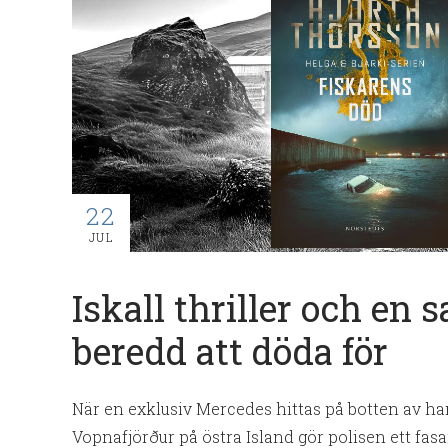
22
JUL
Iskall thriller och en 
beredd att döda för
När en exklusiv Mercedes hittas på botten av ha
Vopnafjörður på östra Island gör polisen ett fasan