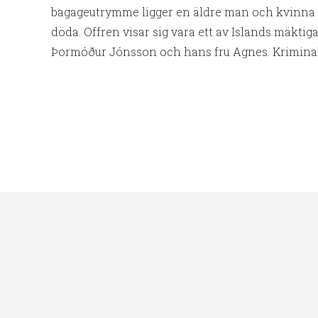
bagageutrymme ligger en äldre man och kvinna 
döda. Offren visar sig vara ett av Islands mäktig
Þormóður Jónsson och hans fru Agnes. Kriminali