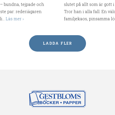
– bundna, tejpade och
slutet på allt som är gott 
aste par: rederiägaren
Tror han i alla fall. En v
...
Läs mer
familjekaos, pinsamma lög
LADDA FLER