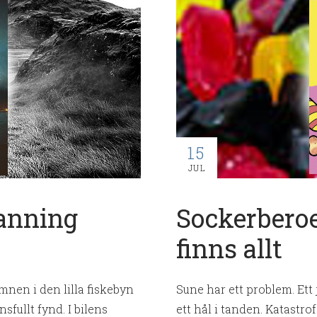
15
JUL
sanning
Sockerberoe
finns allt
mnen i den lilla fiskebyn
Sune har ett problem. Ett j
sfullt fynd. I bilens
ett hål i tanden. Katastro