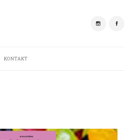
Aktuellt
Vi tipsar
Evenemang
KONTAKT
Personal
Läslustan
Kontakt